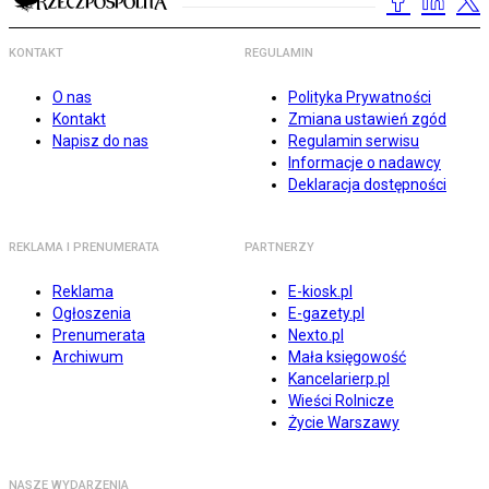
KONTAKT
REGULAMIN
O nas
Polityka Prywatności
Kontakt
Zmiana ustawień zgód
Napisz do nas
Regulamin serwisu
Informacje o nadawcy
Deklaracja dostępności
REKLAMA I PRENUMERATA
PARTNERZY
Reklama
E-kiosk.pl
Ogłoszenia
E-gazety.pl
Prenumerata
Nexto.pl
Archiwum
Mała księgowość
Kancelarierp.pl
Wieści Rolnicze
Życie Warszawy
NASZE WYDARZENIA