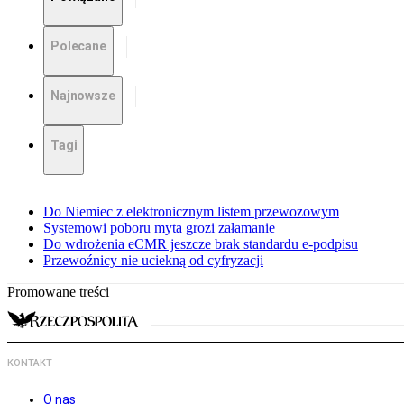
Polecane
Najnowsze
Tagi
Do Niemiec z elektronicznym listem przewozowym
Systemowi poboru myta grozi załamanie
Do wdrożenia eCMR jeszcze brak standardu e-podpisu
Przewoźnicy nie uciekną od cyfryzacji
Promowane treści
KONTAKT
O nas