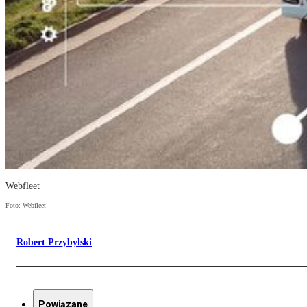
Webfleet
Foto: Webfleet
Robert Przybylski
Powiązane