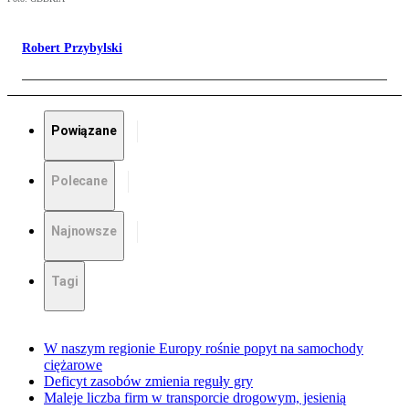
Robert Przybylski
Powiązane
Polecane
Najnowsze
Tagi
W naszym regionie Europy rośnie popyt na samochody
ciężarowe
Deficyt zasobów zmienia reguły gry
Maleje liczba firm w transporcie drogowym, jesienią