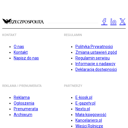
KONTAKT
REGULAMIN
O nas
Polityka Prywatności
Kontakt
Zmiana ustawień zgód
Napisz do nas
Regulamin serwisu
Informacje o nadawcy
Deklaracja dostępności
REKLAMA I PRENUMERATA
PARTNERZY
Reklama
E-kiosk.pl
Ogłoszenia
E-gazety.pl
Prenumerata
Nexto.pl
Archiwum
Mała księgowość
Kancelarierp.pl
Wieści Rolnicze