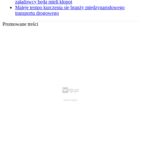
załadowcy będą mieli kłopot
Maleje tempo kurczenia się branży międzynarodowego
transportu drogowego
Promowane treści