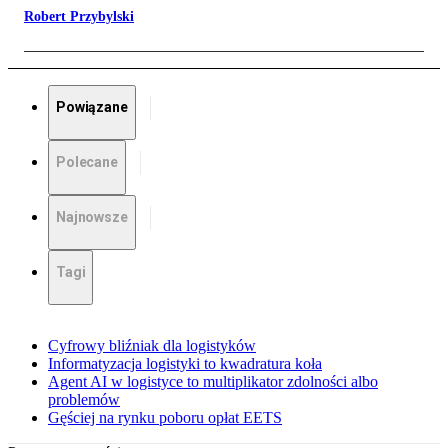
Robert Przybylski
Powiązane
Polecane
Najnowsze
Tagi
Cyfrowy bliźniak dla logistyków
Informatyzacja logistyki to kwadratura koła
Agent AI w logistyce to multiplikator zdolności albo
problemów
Gęściej na rynku poboru opłat EETS