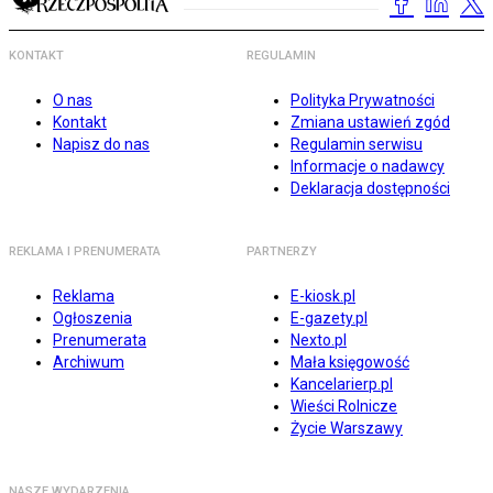
KONTAKT
REGULAMIN
O nas
Polityka Prywatności
Kontakt
Zmiana ustawień zgód
Napisz do nas
Regulamin serwisu
Informacje o nadawcy
Deklaracja dostępności
REKLAMA I PRENUMERATA
PARTNERZY
Reklama
E-kiosk.pl
Ogłoszenia
E-gazety.pl
Prenumerata
Nexto.pl
Archiwum
Mała księgowość
Kancelarierp.pl
Wieści Rolnicze
Życie Warszawy
NASZE WYDARZENIA