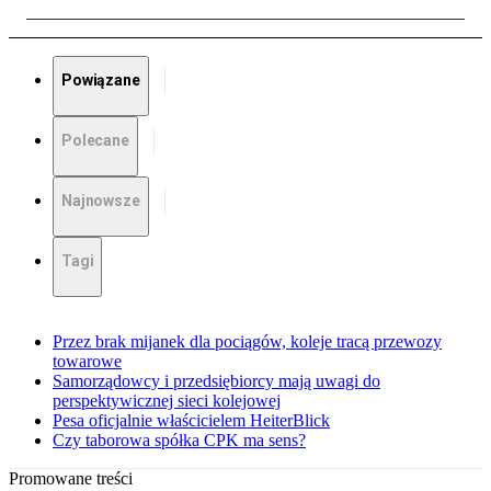
Powiązane
Polecane
Najnowsze
Tagi
Przez brak mijanek dla pociągów, koleje tracą przewozy
towarowe
Samorządowcy i przedsiębiorcy mają uwagi do
perspektywicznej sieci kolejowej
Pesa oficjalnie właścicielem HeiterBlick
Czy taborowa spółka CPK ma sens?
Promowane treści