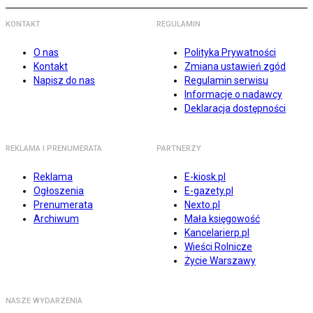
KONTAKT
REGULAMIN
O nas
Polityka Prywatności
Kontakt
Zmiana ustawień zgód
Napisz do nas
Regulamin serwisu
Informacje o nadawcy
Deklaracja dostępności
REKLAMA I PRENUMERATA
PARTNERZY
Reklama
E-kiosk.pl
Ogłoszenia
E-gazety.pl
Prenumerata
Nexto.pl
Archiwum
Mała księgowość
Kancelarierp.pl
Wieści Rolnicze
Życie Warszawy
NASZE WYDARZENIA