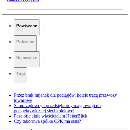
Powiązane
Polecane
Najnowsze
Tagi
Przez brak mijanek dla pociągów, koleje tracą przewozy
towarowe
Samorządowcy i przedsiębiorcy mają uwagi do
perspektywicznej sieci kolejowej
Pesa oficjalnie właścicielem HeiterBlick
Czy taborowa spółka CPK ma sens?