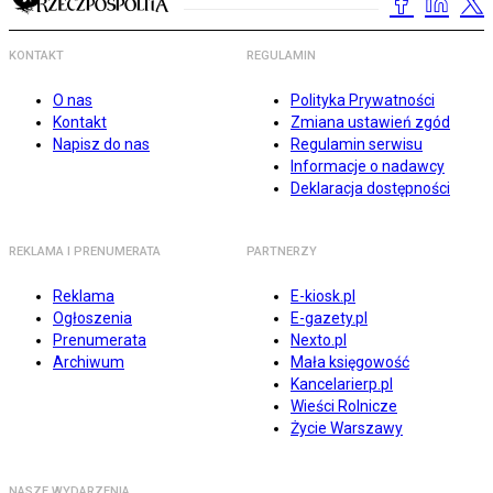
KONTAKT
REGULAMIN
O nas
Polityka Prywatności
Kontakt
Zmiana ustawień zgód
Napisz do nas
Regulamin serwisu
Informacje o nadawcy
Deklaracja dostępności
REKLAMA I PRENUMERATA
PARTNERZY
Reklama
E-kiosk.pl
Ogłoszenia
E-gazety.pl
Prenumerata
Nexto.pl
Archiwum
Mała księgowość
Kancelarierp.pl
Wieści Rolnicze
Życie Warszawy
NASZE WYDARZENIA