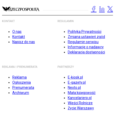
KONTAKT
REGULAMIN
O nas
Polityka Prywatności
Kontakt
Zmiana ustawień zgód
Napisz do nas
Regulamin serwisu
Informacje o nadawcy
Deklaracja dostępności
REKLAMA I PRENUMERATA
PARTNERZY
Reklama
E-kiosk.pl
Ogłoszenia
E-gazety.pl
Prenumerata
Nexto.pl
Archiwum
Mała księgowość
Kancelarierp.pl
Wieści Rolnicze
Życie Warszawy