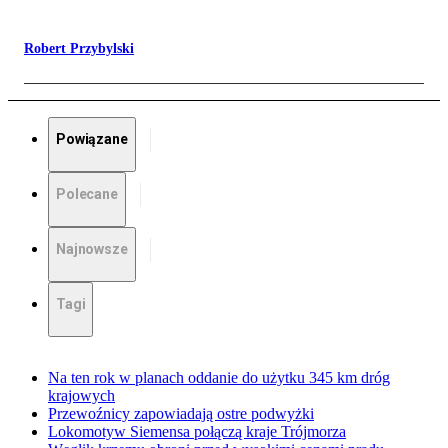
Robert Przybylski
Powiązane
Polecane
Najnowsze
Tagi
Na ten rok w planach oddanie do użytku 345 km dróg
krajowych
Przewoźnicy zapowiadają ostre podwyżki
Lokomotyw Siemensa połączą kraje Trójmorza