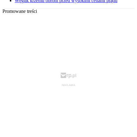
Węglik krzemu obroni przed wysokimi cenami prądu
Promowane treści