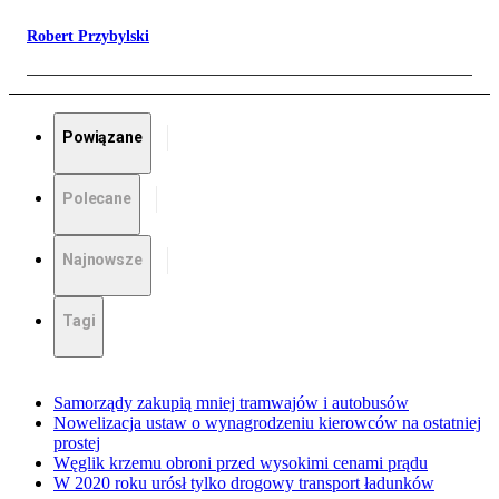
Robert Przybylski
Powiązane
Polecane
Najnowsze
Tagi
Samorządy zakupią mniej tramwajów i autobusów
Nowelizacja ustaw o wynagrodzeniu kierowców na ostatniej
prostej
Węglik krzemu obroni przed wysokimi cenami prądu
W 2020 roku urósł tylko drogowy transport ładunków