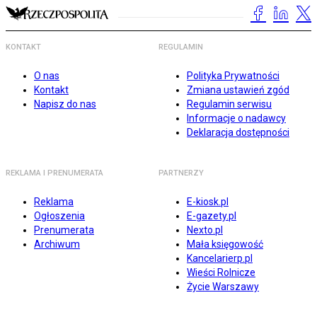
KONTAKT
REGULAMIN
O nas
Polityka Prywatności
Kontakt
Zmiana ustawień zgód
Napisz do nas
Regulamin serwisu
Informacje o nadawcy
Deklaracja dostępności
REKLAMA I PRENUMERATA
PARTNERZY
Reklama
E-kiosk.pl
Ogłoszenia
E-gazety.pl
Prenumerata
Nexto.pl
Archiwum
Mała księgowość
Kancelarierp.pl
Wieści Rolnicze
Życie Warszawy