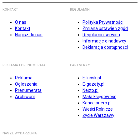
KONTAKT
REGULAMIN
O nas
Polityka Prywatności
Kontakt
Zmiana ustawień zgód
Napisz do nas
Regulamin serwisu
Informacje o nadawcy
Deklaracja dostępności
REKLAMA I PRENUMERATA
PARTNERZY
Reklama
E-kiosk.pl
Ogłoszenia
E-gazety.pl
Prenumerata
Nexto.pl
Archiwum
Mała księgowość
Kancelarierp.pl
Wieści Rolnicze
Życie Warszawy
NASZE WYDARZENIA