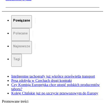
Powiązane
Polecane
Najnowsze
Tagi
Inteligentne tachografy już wkrótce prześwietlą transport
Pesa zdobyła w Czechach drugi kontrakt
Czy Komisja Europejska chce utopić polskich producentów
taboru?
Koleje Chińskie już po szczycie przewozowym do Europy
Promowane treści