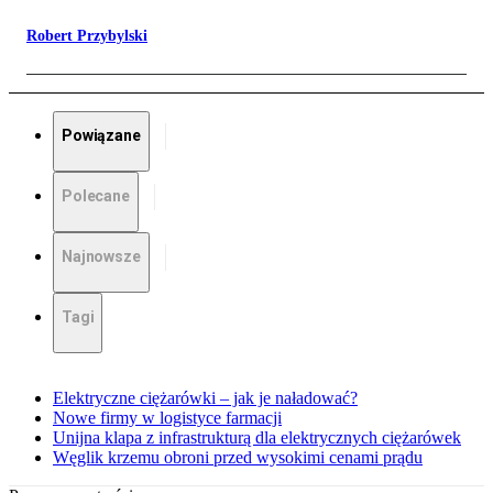
Robert Przybylski
Powiązane
Polecane
Najnowsze
Tagi
Elektryczne ciężarówki – jak je naładować?
Nowe firmy w logistyce farmacji
Unijna klapa z infrastrukturą dla elektrycznych ciężarówek
Węglik krzemu obroni przed wysokimi cenami prądu