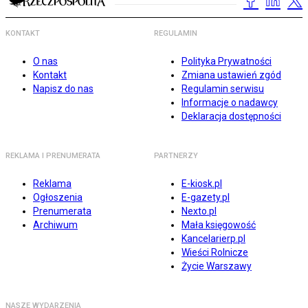
KONTAKT
REGULAMIN
O nas
Polityka Prywatności
Kontakt
Zmiana ustawień zgód
Napisz do nas
Regulamin serwisu
Informacje o nadawcy
Deklaracja dostępności
REKLAMA I PRENUMERATA
PARTNERZY
Reklama
E-kiosk.pl
Ogłoszenia
E-gazety.pl
Prenumerata
Nexto.pl
Archiwum
Mała księgowość
Kancelarierp.pl
Wieści Rolnicze
Życie Warszawy
NASZE WYDARZENIA