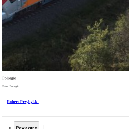
Polregio
Foto: Polregio
Robert Przybylski
Powiązane