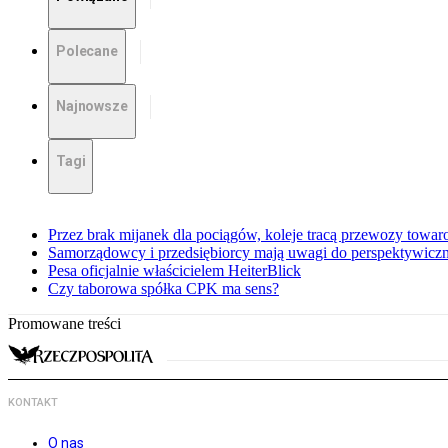
Polecane
Najnowsze
Tagi
Przez brak mijanek dla pociągów, koleje tracą przewozy towa
Samorządowcy i przedsiębiorcy mają uwagi do perspektywiczne
Pesa oficjalnie właścicielem HeiterBlick
Czy taborowa spółka CPK ma sens?
Promowane treści
KONTAKT
O nas