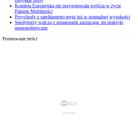
rosyjskie porty
Komisja Europejska nie przygotowała wejścia w życie
Pakietu Mobilności
Przychody z satelitarnego myta już w normalnej wysokości
Spedytorzy walczą z armatorami zarzucając im praktyki
monopolistyczne
Promowane treści