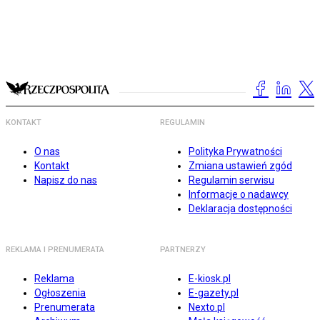
KONTAKT
REGULAMIN
O nas
Polityka Prywatności
Kontakt
Zmiana ustawień zgód
Napisz do nas
Regulamin serwisu
Informacje o nadawcy
Deklaracja dostępności
REKLAMA I PRENUMERATA
PARTNERZY
Reklama
E-kiosk.pl
Ogłoszenia
E-gazety.pl
Prenumerata
Nexto.pl