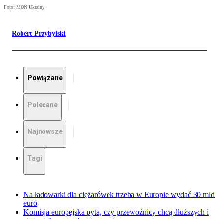
Foto: MON Ukrainy
Robert Przybylski
Powiązane
Polecane
Najnowsze
Tagi
Na ładowarki dla ciężarówek trzeba w Europie wydać 30 mld
euro
Komisja europejska pyta, czy przewoźnicy chcą dłuższych i