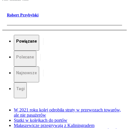
Robert Przybylski
Powiązane
Polecane
Najnowsze
Tagi
W 2021 roku kolej odrobiła straty w przewozach towarów,
ale nie pasażerów
Statki w kolejkach do portów
Małaszewicze przegrywają z Kaliningradem