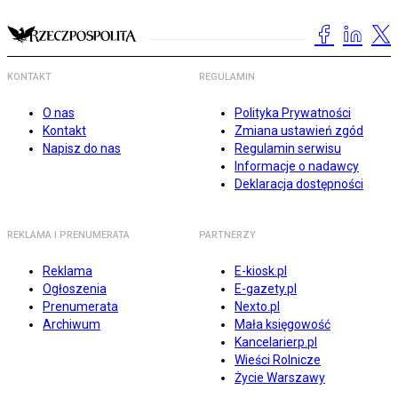
KONTAKT
REGULAMIN
O nas
Polityka Prywatności
Kontakt
Zmiana ustawień zgód
Napisz do nas
Regulamin serwisu
Informacje o nadawcy
Deklaracja dostępności
REKLAMA I PRENUMERATA
PARTNERZY
Reklama
E-kiosk.pl
Ogłoszenia
E-gazety.pl
Prenumerata
Nexto.pl
Archiwum
Mała księgowość
Kancelarierp.pl
Wieści Rolnicze
Życie Warszawy