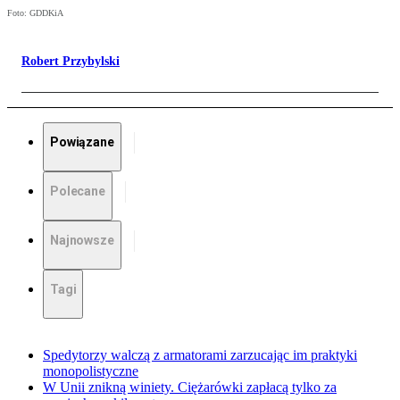
Foto: GDDKiA
Robert Przybylski
Powiązane
Polecane
Najnowsze
Tagi
Spedytorzy walczą z armatorami zarzucając im praktyki
monopolistyczne
W Unii znikną winiety. Ciężarówki zapłacą tylko za