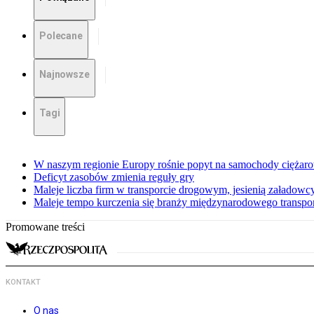
Polecane
Najnowsze
Tagi
W naszym regionie Europy rośnie popyt na samochody ciężar
Deficyt zasobów zmienia reguły gry
Maleje liczba firm w transporcie drogowym, jesienią załadowcy
Maleje tempo kurczenia się branży międzynarodowego transp
Promowane treści
KONTAKT
O nas