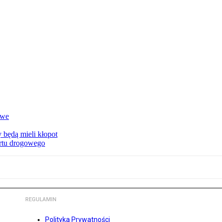
owe
 będą mieli kłopot
ortu drogowego
REGULAMIN
Polityka Prywatności