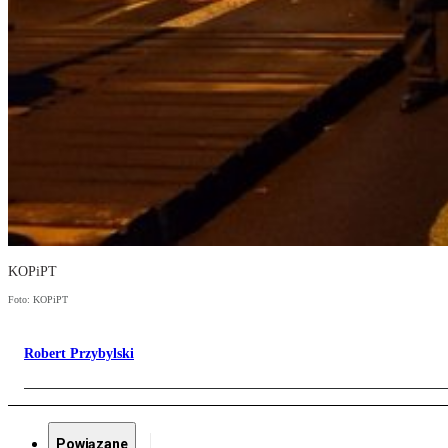
KOPiPT
Foto: KOPiPT
Robert Przybylski
Powiązane