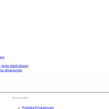
owe
 będą mieli kłopot
ortu drogowego
REGULAMIN
Polityka Prywatności