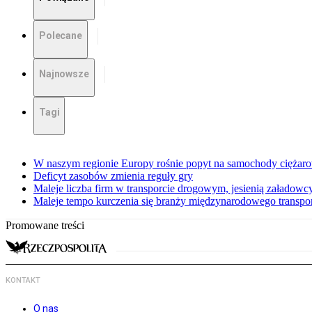
Polecane
Najnowsze
Tagi
W naszym regionie Europy rośnie popyt na samochody ciężar
Deficyt zasobów zmienia reguły gry
Maleje liczba firm w transporcie drogowym, jesienią załadowcy
Maleje tempo kurczenia się branży międzynarodowego transp
Promowane treści
KONTAKT
O nas