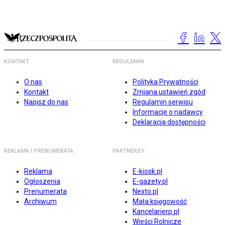
KONTAKT
REGULAMIN
O nas
Polityka Prywatności
Kontakt
Zmiana ustawień zgód
Napisz do nas
Regulamin serwisu
Informacje o nadawcy
Deklaracja dostępności
REKLAMA I PRENUMERATA
PARTNERZY
Reklama
E-kiosk.pl
Ogłoszenia
E-gazety.pl
Prenumerata
Nexto.pl
Archiwum
Mała księgowość
Kancelarierp.pl
Wieści Rolnicze