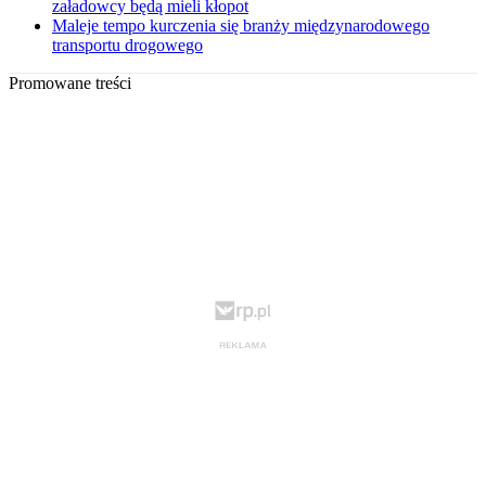
załadowcy będą mieli kłopot
Maleje tempo kurczenia się branży międzynarodowego
transportu drogowego
Promowane treści