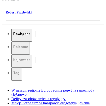
Robert Przybylski
Powiązane
Polecane
Najnowsze
Tagi
W naszym regionie Europy rośnie popyt na samochody
ciężarowe
Deficyt zasobów zmienia reguły gry
Maleje liczba firm w transporcie drogowym, jesienią