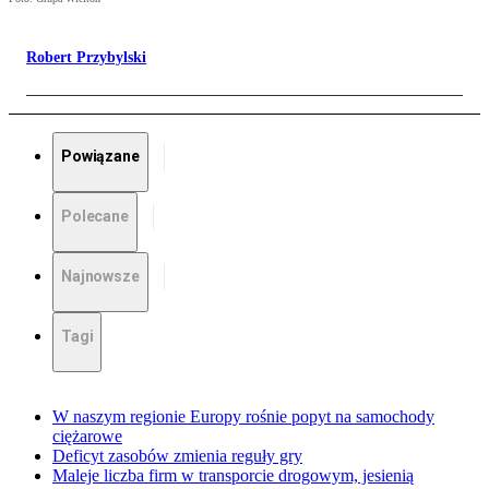
Robert Przybylski
Powiązane
Polecane
Najnowsze
Tagi
W naszym regionie Europy rośnie popyt na samochody
ciężarowe
Deficyt zasobów zmienia reguły gry
Maleje liczba firm w transporcie drogowym, jesienią