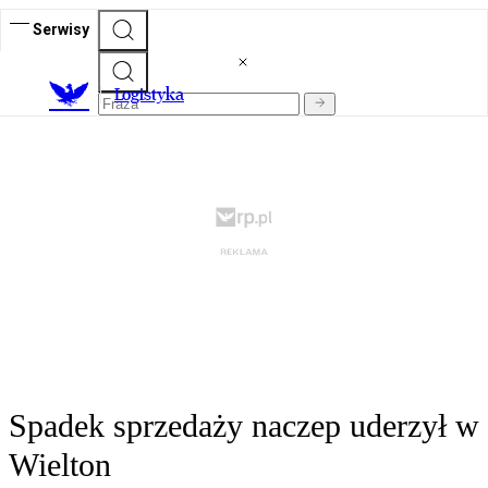
Serwisy
L
ogistyka
Spadek sprzedaży naczep uderzył w
Wielton