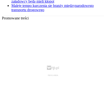
załadowcy będą mieli kłopot
Maleje tempo kurczenia się branży międzynarodowego
transportu drogowego
Promowane treści