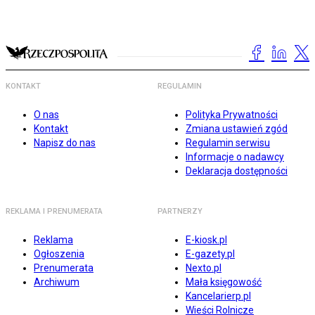
KONTAKT
REGULAMIN
O nas
Polityka Prywatności
Kontakt
Zmiana ustawień zgód
Napisz do nas
Regulamin serwisu
Informacje o nadawcy
Deklaracja dostępności
REKLAMA I PRENUMERATA
PARTNERZY
Reklama
E-kiosk.pl
Ogłoszenia
E-gazety.pl
Prenumerata
Nexto.pl
Archiwum
Mała księgowość
Kancelarierp.pl
Wieści Rolnicze