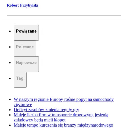
Robert Przybylski
Powiązane
Polecane
Najnowsze
Tagi
W naszym regionie Europy rośnie popyt na samochody
ciężarowe
Deficyt zasobów zmienia reguły gry
Maleje liczba firm w transporcie drogowym, jesienią
załadowcy będą mieli kłopot
Maleje tempo kurczenia się branży międzynarodowego