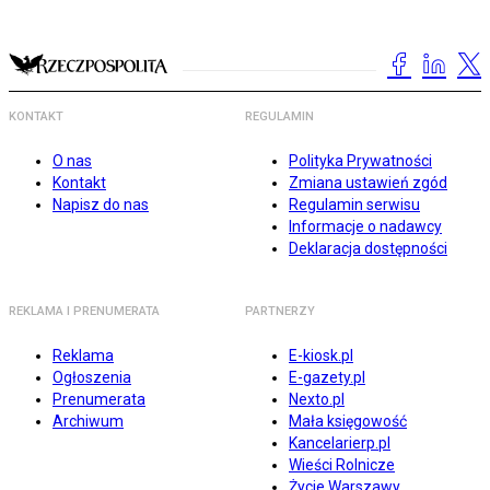
KONTAKT
REGULAMIN
O nas
Polityka Prywatności
Kontakt
Zmiana ustawień zgód
Napisz do nas
Regulamin serwisu
Informacje o nadawcy
Deklaracja dostępności
REKLAMA I PRENUMERATA
PARTNERZY
Reklama
E-kiosk.pl
Ogłoszenia
E-gazety.pl
Prenumerata
Nexto.pl
Archiwum
Mała księgowość
Kancelarierp.pl
Wieści Rolnicze
Życie Warszawy