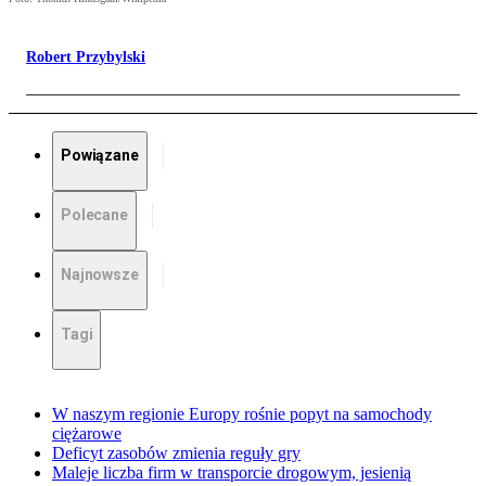
Robert Przybylski
Powiązane
Polecane
Najnowsze
Tagi
W naszym regionie Europy rośnie popyt na samochody
ciężarowe
Deficyt zasobów zmienia reguły gry
Maleje liczba firm w transporcie drogowym, jesienią