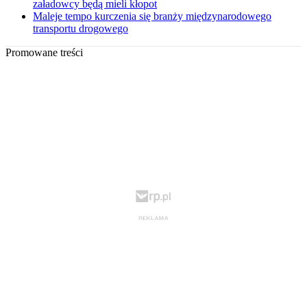
załadowcy będą mieli kłopot
Maleje tempo kurczenia się branży międzynarodowego
transportu drogowego
Promowane treści