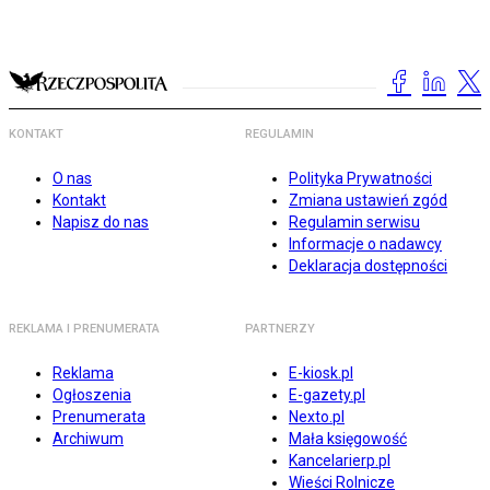
KONTAKT
REGULAMIN
O nas
Polityka Prywatności
Kontakt
Zmiana ustawień zgód
Napisz do nas
Regulamin serwisu
Informacje o nadawcy
Deklaracja dostępności
REKLAMA I PRENUMERATA
PARTNERZY
Reklama
E-kiosk.pl
Ogłoszenia
E-gazety.pl
Prenumerata
Nexto.pl
Archiwum
Mała księgowość
Kancelarierp.pl
Wieści Rolnicze