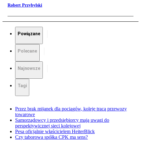
Robert Przybylski
Powiązane
Polecane
Najnowsze
Tagi
Przez brak mijanek dla pociągów, koleje tracą przewozy
towarowe
Samorządowcy i przedsiębiorcy mają uwagi do
perspektywicznej sieci kolejowej
Pesa oficjalnie właścicielem HeiterBlick
Czy taborowa spółka CPK ma sens?