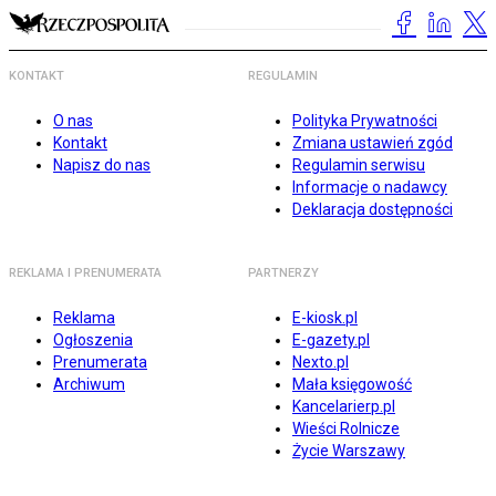
KONTAKT
REGULAMIN
O nas
Polityka Prywatności
Kontakt
Zmiana ustawień zgód
Napisz do nas
Regulamin serwisu
Informacje o nadawcy
Deklaracja dostępności
REKLAMA I PRENUMERATA
PARTNERZY
Reklama
E-kiosk.pl
Ogłoszenia
E-gazety.pl
Prenumerata
Nexto.pl
Archiwum
Mała księgowość
Kancelarierp.pl
Wieści Rolnicze
Życie Warszawy