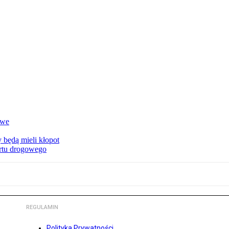
owe
 będą mieli kłopot
ortu drogowego
REGULAMIN
Polityka Prywatności