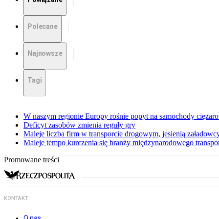
Polecane
Najnowsze
Tagi
W naszym regionie Europy rośnie popyt na samochody ciężar
Deficyt zasobów zmienia reguły gry
Maleje liczba firm w transporcie drogowym, jesienią załadowcy
Maleje tempo kurczenia się branży międzynarodowego transp
Promowane treści
KONTAKT
O nas