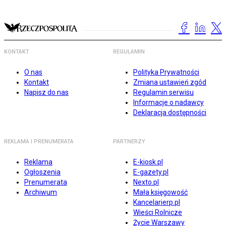
KONTAKT
REGULAMIN
O nas
Polityka Prywatności
Kontakt
Zmiana ustawień zgód
Napisz do nas
Regulamin serwisu
Informacje o nadawcy
Deklaracja dostępności
REKLAMA I PRENUMERATA
PARTNERZY
Reklama
E-kiosk.pl
Ogłoszenia
E-gazety.pl
Prenumerata
Nexto.pl
Archiwum
Mała księgowość
Kancelarierp.pl
Wieści Rolnicze
Życie Warszawy