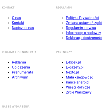
KONTAKT
REGULAMIN
O nas
Polityka Prywatności
Kontakt
Zmiana ustawień zgód
Napisz do nas
Regulamin serwisu
Informacje o nadawcy
Deklaracja dostępności
REKLAMA I PRENUMERATA
PARTNERZY
Reklama
E-kiosk.pl
Ogłoszenia
E-gazety.pl
Prenumerata
Nexto.pl
Archiwum
Mała księgowość
Kancelarierp.pl
Wieści Rolnicze
Życie Warszawy
NASZE WYDARZENIA