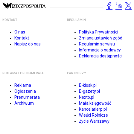
KONTAKT
REGULAMIN
O nas
Polityka Prywatności
Kontakt
Zmiana ustawień zgód
Napisz do nas
Regulamin serwisu
Informacje o nadawcy
Deklaracja dostępności
REKLAMA I PRENUMERATA
PARTNERZY
Reklama
E-kiosk.pl
Ogłoszenia
E-gazety.pl
Prenumerata
Nexto.pl
Archiwum
Mała księgowość
Kancelarierp.pl
Wieści Rolnicze
Życie Warszawy