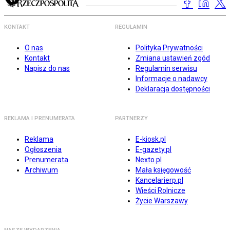
KONTAKT
REGULAMIN
O nas
Polityka Prywatności
Kontakt
Zmiana ustawień zgód
Napisz do nas
Regulamin serwisu
Informacje o nadawcy
Deklaracja dostępności
REKLAMA I PRENUMERATA
PARTNERZY
Reklama
E-kiosk.pl
Ogłoszenia
E-gazety.pl
Prenumerata
Nexto.pl
Archiwum
Mała księgowość
Kancelarierp.pl
Wieści Rolnicze
Życie Warszawy