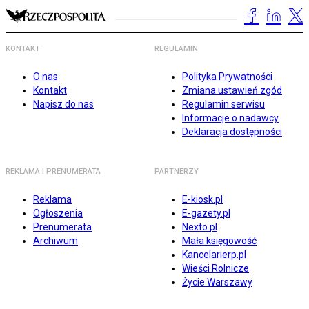
KONTAKT
REGULAMIN
O nas
Polityka Prywatności
Kontakt
Zmiana ustawień zgód
Napisz do nas
Regulamin serwisu
Informacje o nadawcy
Deklaracja dostępności
REKLAMA I PRENUMERATA
PARTNERZY
Reklama
E-kiosk.pl
Ogłoszenia
E-gazety.pl
Prenumerata
Nexto.pl
Archiwum
Mała księgowość
Kancelarierp.pl
Wieści Rolnicze
Życie Warszawy