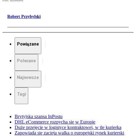
Foto: myflexbox
Robert Przybylski
Powiązane
Polecane
Najnowsze
Tagi
Brytyjska szansa InPostu
DHL eCommerce rozpycha się w Europie
Duże przejęcie w logistyce kontraktowej, w tle kurierka
Zapowiada się zacięta walka o europejski rynek kurierski