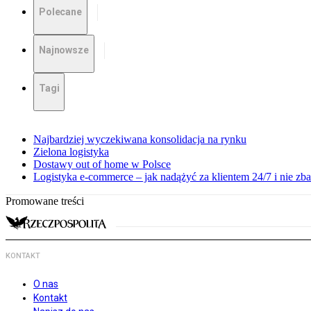
Polecane
Najnowsze
Tagi
Najbardziej wyczekiwana konsolidacja na rynku
Zielona logistyka
Dostawy out of home w Polsce
Logistyka e-commerce – jak nadążyć za klientem 24/7 i nie z
Promowane treści
KONTAKT
O nas
Kontakt