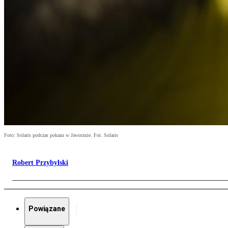
Foto: Solaris podczas pokazu w Jaworznie. Fot. Solaris
Robert Przybylski
Powiązane