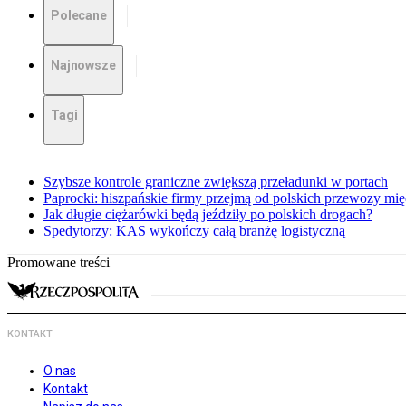
Polecane
Najnowsze
Tagi
Szybsze kontrole graniczne zwiększą przeładunki w portach
Paprocki: hiszpańskie firmy przejmą od polskich przewozy m
Jak długie ciężarówki będą jeździły po polskich drogach?
Spedytorzy: KAS wykończy całą branżę logistyczną
Promowane treści
KONTAKT
O nas
Kontakt