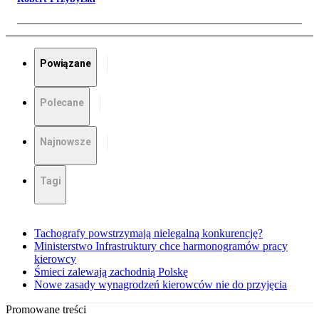
Powiązane
Polecane
Najnowsze
Tagi
Tachografy powstrzymają nielegalną konkurencję?
Ministerstwo Infrastruktury chce harmonogramów pracy
kierowcy
Śmieci zalewają zachodnią Polskę
Nowe zasady wynagrodzeń kierowców nie do przyjęcia
Promowane treści