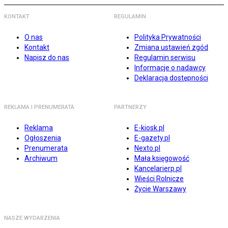
KONTAKT
REGULAMIN
O nas
Polityka Prywatności
Kontakt
Zmiana ustawień zgód
Napisz do nas
Regulamin serwisu
Informacje o nadawcy
Deklaracja dostępności
REKLAMA I PRENUMERATA
PARTNERZY
Reklama
E-kiosk.pl
Ogłoszenia
E-gazety.pl
Prenumerata
Nexto.pl
Archiwum
Mała księgowość
Kancelarierp.pl
Wieści Rolnicze
Życie Warszawy
NASZE WYDARZENIA