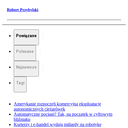
Robert Przybylski
Powiązane
Polecane
Najnowsze
Tagi
Amerykanie rozpoczęli komercyjną eksploatację
autonomicznych ciężarówek
Automatyczne pociągi? Tak, na początek w cyfrowym
bliźniaku
Kurierzy i e-handel wydają miliardy na robotykę