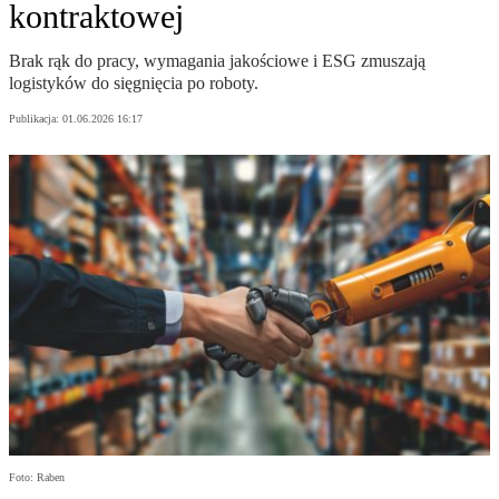
kontraktowej
Brak rąk do pracy, wymagania jakościowe i ESG zmuszają
logistyków do sięgnięcia po roboty.
Publikacja:
01.06.2026 16:17
Foto: Raben