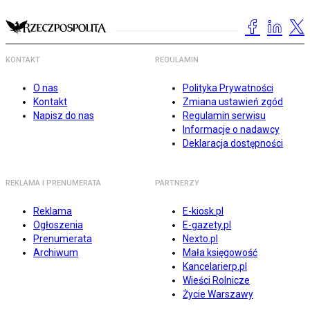
KONTAKT
REGULAMIN
O nas
Polityka Prywatności
Kontakt
Zmiana ustawień zgód
Napisz do nas
Regulamin serwisu
Informacje o nadawcy
Deklaracja dostępności
REKLAMA I PRENUMERATA
PARTNERZY
Reklama
E-kiosk.pl
Ogłoszenia
E-gazety.pl
Prenumerata
Nexto.pl
Archiwum
Mała księgowość
Kancelarierp.pl
Wieści Rolnicze
Życie Warszawy