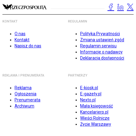
KONTAKT
REGULAMIN
O nas
Polityka Prywatności
Kontakt
Zmiana ustawień zgód
Napisz do nas
Regulamin serwisu
Informacje o nadawcy
Deklaracja dostępności
REKLAMA I PRENUMERATA
PARTNERZY
Reklama
E-kiosk.pl
Ogłoszenia
E-gazety.pl
Prenumerata
Nexto.pl
Archiwum
Mała księgowość
Kancelarierp.pl
Wieści Rolnicze
Życie Warszawy