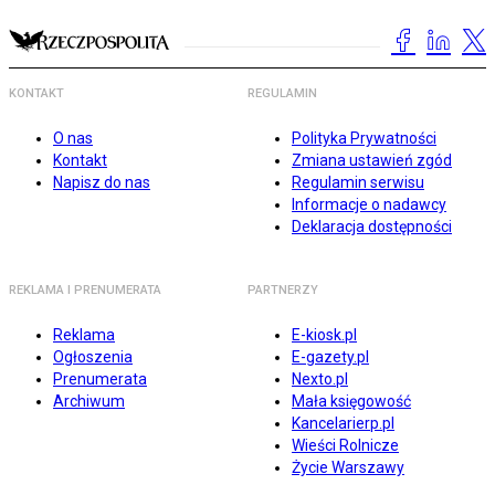
KONTAKT
REGULAMIN
O nas
Polityka Prywatności
Kontakt
Zmiana ustawień zgód
Napisz do nas
Regulamin serwisu
Informacje o nadawcy
Deklaracja dostępności
REKLAMA I PRENUMERATA
PARTNERZY
Reklama
E-kiosk.pl
Ogłoszenia
E-gazety.pl
Prenumerata
Nexto.pl
Archiwum
Mała księgowość
Kancelarierp.pl
Wieści Rolnicze
Życie Warszawy