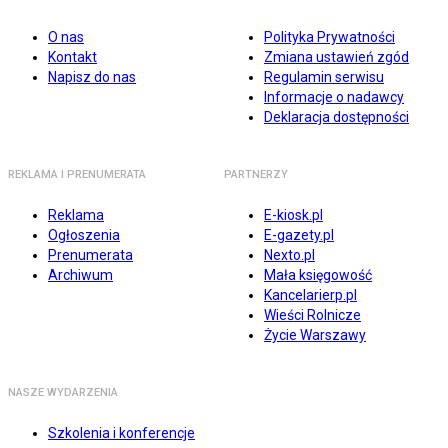
O nas
Polityka Prywatności
Kontakt
Zmiana ustawień zgód
Napisz do nas
Regulamin serwisu
Informacje o nadawcy
Deklaracja dostępności
REKLAMA I PRENUMERATA
PARTNERZY
Reklama
E-kiosk.pl
Ogłoszenia
E-gazety.pl
Prenumerata
Nexto.pl
Archiwum
Mała księgowość
Kancelarierp.pl
Wieści Rolnicze
Życie Warszawy
NASZE WYDARZENIA
Szkolenia i konferencje