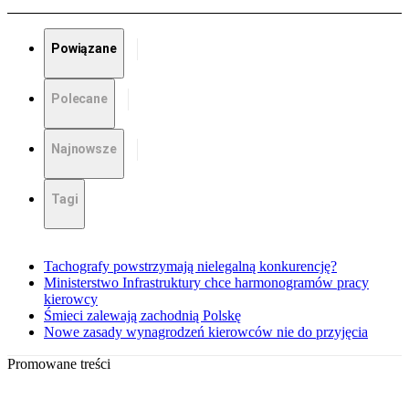
Powiązane
Polecane
Najnowsze
Tagi
Tachografy powstrzymają nielegalną konkurencję?
Ministerstwo Infrastruktury chce harmonogramów pracy
kierowcy
Śmieci zalewają zachodnią Polskę
Nowe zasady wynagrodzeń kierowców nie do przyjęcia
Promowane treści