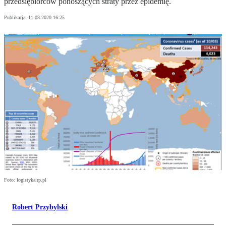
przedsiębiorców ponoszących straty przez epidemię.
Publikacja:
11.03.2020 16:25
Foto: logistyka.rp.pl
Robert Przybylski