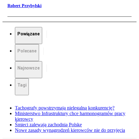
Robert Przybylski
Powiązane
Polecane
Najnowsze
Tagi
Tachografy powstrzymają nielegalną konkurencję?
Ministerstwo Infrastruktury chce harmonogramów pracy
kierowcy
Śmieci zalewają zachodnią Polskę
Nowe zasady wynagrodzeń kierowców nie do przyjęcia