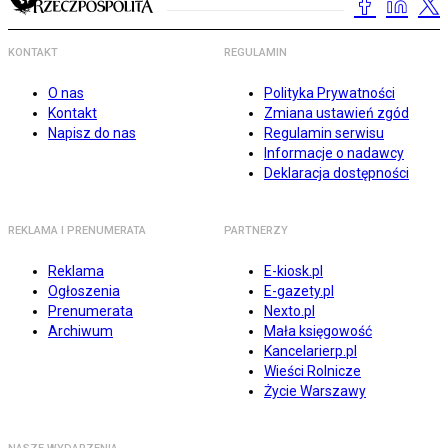
KONTAKT
REGULAMIN
O nas
Polityka Prywatności
Kontakt
Zmiana ustawień zgód
Napisz do nas
Regulamin serwisu
Informacje o nadawcy
Deklaracja dostępności
REKLAMA I PRENUMERATA
PARTNERZY
Reklama
E-kiosk.pl
Ogłoszenia
E-gazety.pl
Prenumerata
Nexto.pl
Archiwum
Mała księgowość
Kancelarierp.pl
Wieści Rolnicze
Życie Warszawy