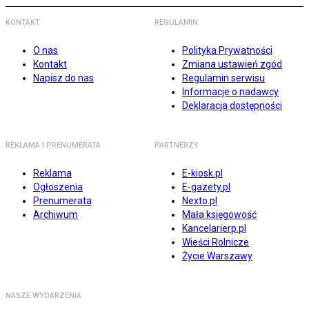
KONTAKT
REGULAMIN
O nas
Polityka Prywatności
Kontakt
Zmiana ustawień zgód
Napisz do nas
Regulamin serwisu
Informacje o nadawcy
Deklaracja dostępności
REKLAMA I PRENUMERATA
PARTNERZY
Reklama
E-kiosk.pl
Ogłoszenia
E-gazety.pl
Prenumerata
Nexto.pl
Archiwum
Mała księgowość
Kancelarierp.pl
Wieści Rolnicze
Życie Warszawy
NASZE WYDARZENIA