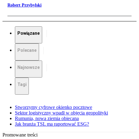
Robert Przybylski
Powiązane
Polecane
Najnowsze
Tagi
Stworzymy cyfrowe okienko pocztowe
Sektor logistyczny wpadł w objęcia geopolityki
Rumunia, nowa ziemia obiecana
Jak branża TSL ma raportować ESG?
Promowane treści