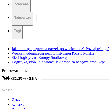
Polecane
Najnowsze
Tagi
Jak uniknąć spiętrzenia paczek po weekendzie? Poznaj usług
Wielka modernizacja sieci logistycznej Poczty Polskiej
Sieci logistyczne Europy Środkowej
Logistyka, której nie widać. Jak drobnica napędza produkcję
Promowane treści
KONTAKT
O nas
Kontakt