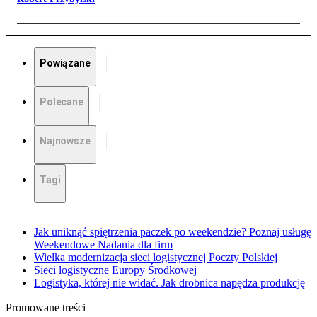
Powiązane
Polecane
Najnowsze
Tagi
Jak uniknąć spiętrzenia paczek po weekendzie? Poznaj usługę
Weekendowe Nadania dla firm
Wielka modernizacja sieci logistycznej Poczty Polskiej
Sieci logistyczne Europy Środkowej
Logistyka, której nie widać. Jak drobnica napędza produkcję
Promowane treści