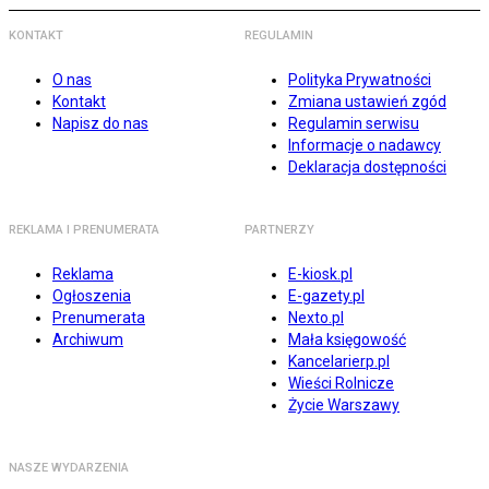
KONTAKT
REGULAMIN
O nas
Polityka Prywatności
Kontakt
Zmiana ustawień zgód
Napisz do nas
Regulamin serwisu
Informacje o nadawcy
Deklaracja dostępności
REKLAMA I PRENUMERATA
PARTNERZY
Reklama
E-kiosk.pl
Ogłoszenia
E-gazety.pl
Prenumerata
Nexto.pl
Archiwum
Mała księgowość
Kancelarierp.pl
Wieści Rolnicze
Życie Warszawy
NASZE WYDARZENIA