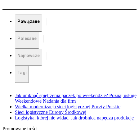
Powiązane
Polecane
Najnowsze
Tagi
Jak uniknąć spiętrzenia paczek po weekendzie? Poznaj usługę
Weekendowe Nadania dla firm
Wielka modernizacja sieci logistycznej Poczty Polskiej
Sieci logistyczne Europy Środkowej
Logistyka, której nie widać. Jak drobnica napędza produkcję
Promowane treści