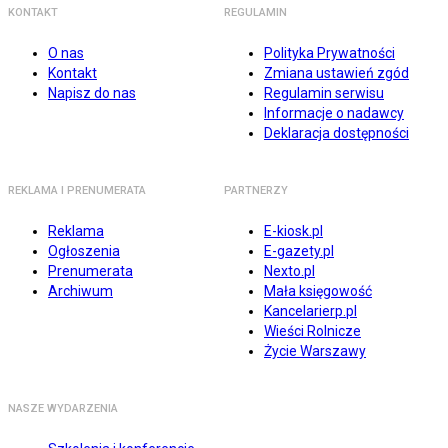
KONTAKT
REGULAMIN
O nas
Polityka Prywatności
Kontakt
Zmiana ustawień zgód
Napisz do nas
Regulamin serwisu
Informacje o nadawcy
Deklaracja dostępności
REKLAMA I PRENUMERATA
PARTNERZY
Reklama
E-kiosk.pl
Ogłoszenia
E-gazety.pl
Prenumerata
Nexto.pl
Archiwum
Mała księgowość
Kancelarierp.pl
Wieści Rolnicze
Życie Warszawy
NASZE WYDARZENIA