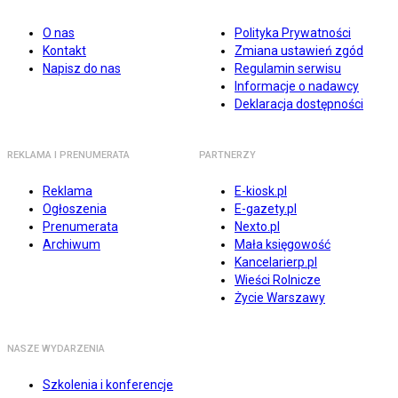
O nas
Polityka Prywatności
Kontakt
Zmiana ustawień zgód
Napisz do nas
Regulamin serwisu
Informacje o nadawcy
Deklaracja dostępności
REKLAMA I PRENUMERATA
PARTNERZY
Reklama
E-kiosk.pl
Ogłoszenia
E-gazety.pl
Prenumerata
Nexto.pl
Archiwum
Mała księgowość
Kancelarierp.pl
Wieści Rolnicze
Życie Warszawy
NASZE WYDARZENIA
Szkolenia i konferencje