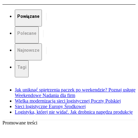
Powiązane
Polecane
Najnowsze
Tagi
Jak uniknąć spiętrzenia paczek po weekendzie? Poznaj usługę
Weekendowe Nadania dla firm
Wielka modernizacja sieci logistycznej Poczty Polskiej
Sieci logistyczne Europy Środkowej
Logistyka, której nie widać. Jak drobnica napędza produkcję
Promowane treści