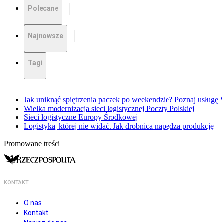
Polecane
Najnowsze
Tagi
Jak uniknąć spiętrzenia paczek po weekendzie? Poznaj usług
Wielka modernizacja sieci logistycznej Poczty Polskiej
Sieci logistyczne Europy Środkowej
Logistyka, której nie widać. Jak drobnica napędza produkcję
Promowane treści
KONTAKT
O nas
Kontakt