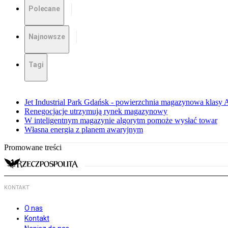
Polecane
Najnowsze
Tagi
Jet Industrial Park Gdańsk - powierzchnia magazynowa klasy A 
Renegocjacje utrzymują rynek magazynowy
W inteligentnym magazynie algorytm pomoże wysłać towar
Własna energia z planem awaryjnym
Promowane treści
KONTAKT
O nas
Kontakt