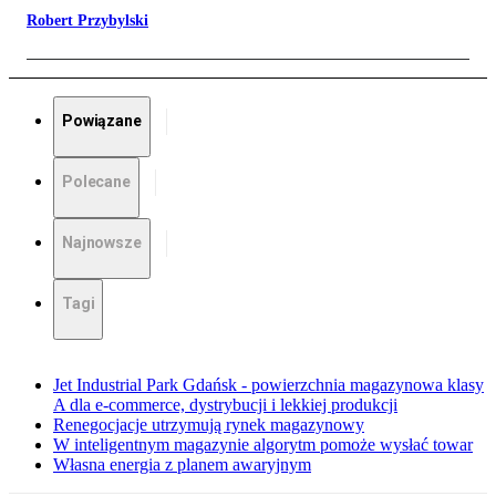
Robert Przybylski
Powiązane
Polecane
Najnowsze
Tagi
Jet Industrial Park Gdańsk - powierzchnia magazynowa klasy
A dla e-commerce, dystrybucji i lekkiej produkcji
Renegocjacje utrzymują rynek magazynowy
W inteligentnym magazynie algorytm pomoże wysłać towar
Własna energia z planem awaryjnym