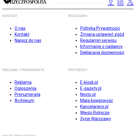
KONTAKT
REGULAMIN
O nas
Polityka Prywatności
Kontakt
Zmiana ustawień zgód
Napisz do nas
Regulamin serwisu
Informacje o nadawcy
Deklaracja dostępności
REKLAMA I PRENUMERATA
PARTNERZY
Reklama
E-kiosk.pl
Ogłoszenia
E-gazety.pl
Prenumerata
Nexto.pl
Archiwum
Mała księgowość
Kancelarierp.pl
Wieści Rolnicze
Życie Warszawy