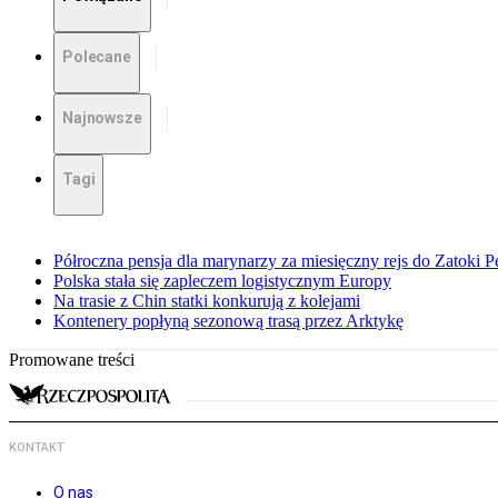
Polecane
Najnowsze
Tagi
Półroczna pensja dla marynarzy za miesięczny rejs do Zatoki Pe
Polska stała się zapleczem logistycznym Europy
Na trasie z Chin statki konkurują z kolejami
Kontenery popłyną sezonową trasą przez Arktykę
Promowane treści
KONTAKT
O nas