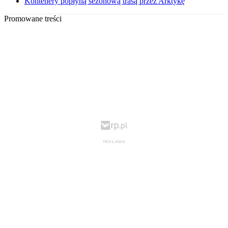
Kontenery popłyną sezonową trasą przez Arktykę
Promowane treści