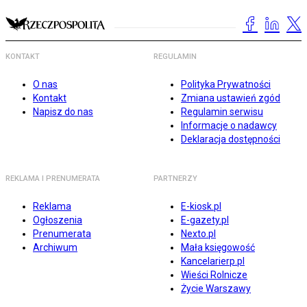
KONTAKT
REGULAMIN
O nas
Polityka Prywatności
Kontakt
Zmiana ustawień zgód
Napisz do nas
Regulamin serwisu
Informacje o nadawcy
Deklaracja dostępności
REKLAMA I PRENUMERATA
PARTNERZY
Reklama
E-kiosk.pl
Ogłoszenia
E-gazety.pl
Prenumerata
Nexto.pl
Archiwum
Mała księgowość
Kancelarierp.pl
Wieści Rolnicze
Życie Warszawy