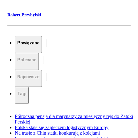
Robert Przybylski
Powiązane
Polecane
Najnowsze
Tagi
Półroczna pensja dla marynarzy za miesięczny rejs do Zatoki
Perskiej
Polska stała się zapleczem logistycznym Europy
Na trasie z Chin statki konkurują z kolejami