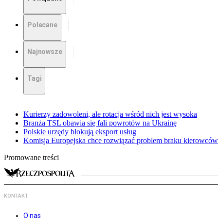
Polecane
Najnowsze
Tagi
Kurierzy zadowoleni, ale rotacja wśród nich jest wysoka
Branża TSL obawia się fali powrotów na Ukrainę
Polskie urzędy blokują eksport usług
Komisja Europejska chce rozwiązać problem braku kierowc
Promowane treści
KONTAKT
O nas