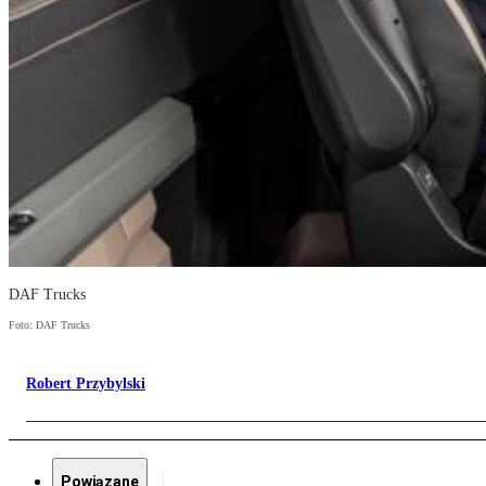
DAF Trucks
Foto: DAF Trucks
Robert Przybylski
Powiązane