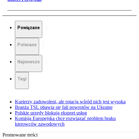
Powiązane
Polecane
Najnowsze
Tagi
Kurierzy zadowoleni, ale rotacja wśród nich jest wysoka
Branża TSL obawia się fali powrotów na Ukrainę
Polskie urzędy blokują eksport usług
Komisja Europejska chce rozwiązać problem braku
kierowców zawodowych
Promowane treści