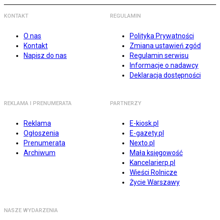
KONTAKT
REGULAMIN
O nas
Polityka Prywatności
Kontakt
Zmiana ustawień zgód
Napisz do nas
Regulamin serwisu
Informacje o nadawcy
Deklaracja dostępności
REKLAMA I PRENUMERATA
PARTNERZY
Reklama
E-kiosk.pl
Ogłoszenia
E-gazety.pl
Prenumerata
Nexto.pl
Archiwum
Mała księgowość
Kancelarierp.pl
Wieści Rolnicze
Życie Warszawy
NASZE WYDARZENIA