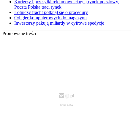
Kurierzy i przesyłki reklamowe ciągną rynek pocztowy,
Poczta Polska traci rynek
Lotniczy fracht potknął się o procedury
Od gier komputerowych do magazynu
Inwestorzy pakują miliardy w cyfrowe spedycje
Promowane treści