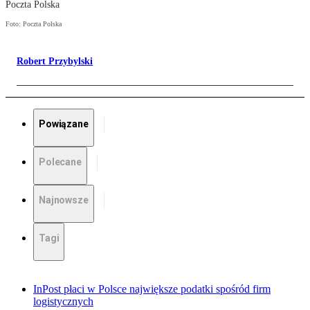
Poczta Polska
Foto: Poczta Polska
Robert Przybylski
Powiązane
Polecane
Najnowsze
Tagi
InPost płaci w Polsce największe podatki spośród firm
logistycznych