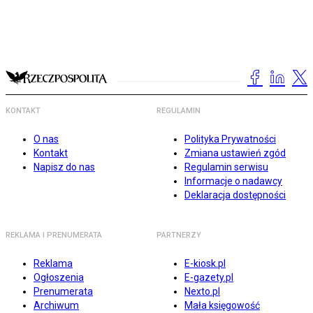
KONTAKT
REGULAMIN
O nas
Polityka Prywatności
Kontakt
Zmiana ustawień zgód
Napisz do nas
Regulamin serwisu
Informacje o nadawcy
Deklaracja dostępności
REKLAMA I PRENUMERATA
PARTNERZY
Reklama
E-kiosk.pl
Ogłoszenia
E-gazety.pl
Prenumerata
Nexto.pl
Archiwum
Mała księgowość