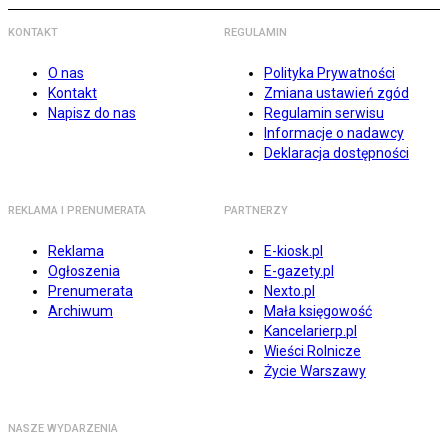
KONTAKT
REGULAMIN
O nas
Polityka Prywatności
Kontakt
Zmiana ustawień zgód
Napisz do nas
Regulamin serwisu
Informacje o nadawcy
Deklaracja dostępności
REKLAMA I PRENUMERATA
PARTNERZY
Reklama
E-kiosk.pl
Ogłoszenia
E-gazety.pl
Prenumerata
Nexto.pl
Archiwum
Mała księgowość
Kancelarierp.pl
Wieści Rolnicze
Życie Warszawy
NASZE WYDARZENIA