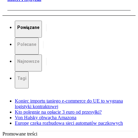
Powiązane
Polecane
Najnowsze
Tagi
Koniec importu taniego e-commerce do UE to wygrana
logistyki kontraktowej
Kto polegnie na opłacie 3 euro od przesyłki?
Von Halsky obwącha Amazona
Europę czeka rozbudowa sieci automatów paczkowych
Promowane treści